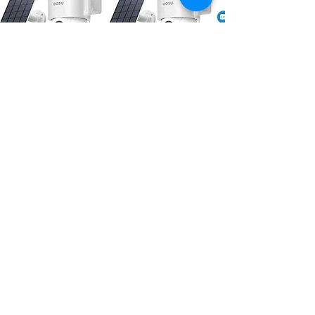
www.happygarden27305.com
Info@happygarden27305.com
01719901665
Steimker Weg 3
27330 Asendorf
©2020 Florian. Erstellt mit Wix.com