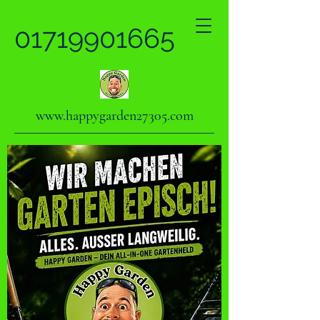
01719901665
www.happygarden27305.com